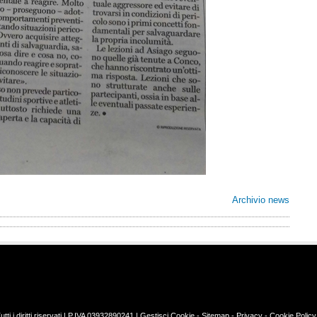
Archivio news
i i diritti riservati | P.IVA 03932890241 |
Gestisci Cookie
-
Sitemap
-
Privacy
-
Cookie Policy