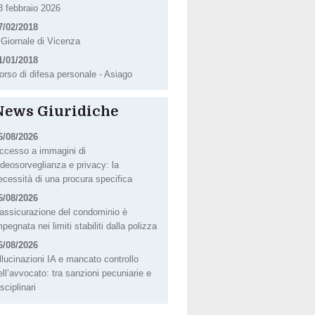
8 febbraio 2026
7/02/2018
l Giornale di Vicenza
1/01/2018
orso di difesa personale - Asiago
News Giuridiche
6/08/2026
ccesso a immagini di
ideosorveglianza e privacy: la
ecessità di una procura specifica
6/08/2026
’assicurazione del condominio è
mpegnata nei limiti stabiliti dalla polizza
6/08/2026
llucinazioni IA e mancato controllo
ell’avvocato: tra sanzioni pecuniarie e
isciplinari