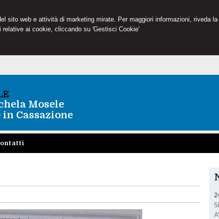
 del sito web e attività di marketing mirate. Per maggiori informazioni, riveda la
 relative ai cookie, cliccando su 'Gestisci Cookie'
LE
chela Mosele
 in Cassazione
ontatti
2
5
A