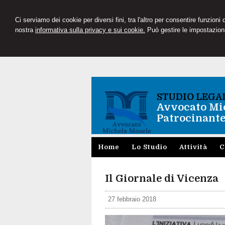
Ci serviamo dei cookie per diversi fini, tra l'altro per consentire funzioni
nostra
informativa sulla privacy e sui cookie.
Può gestire le impostazioni
STUDIO LEGA
Avvocato Mi
Patrocinante
Home
Lo Studio
Attività
C
Il Giornale di Vicenza
27 febbraio 2018