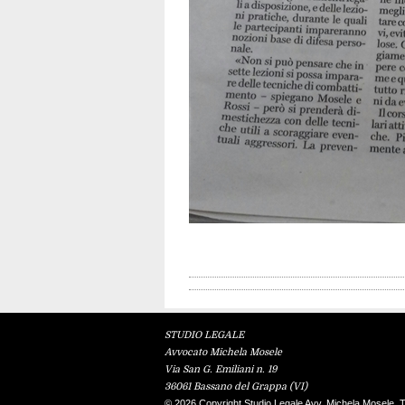
STUDIO LEGALE
Avvocato Michela Mosele
Via San G. Emiliani n. 19
36061 Bassano del Grappa (VI)
© 2026 Copyright Studio Legale Avv. Michela Mosele. Tutt