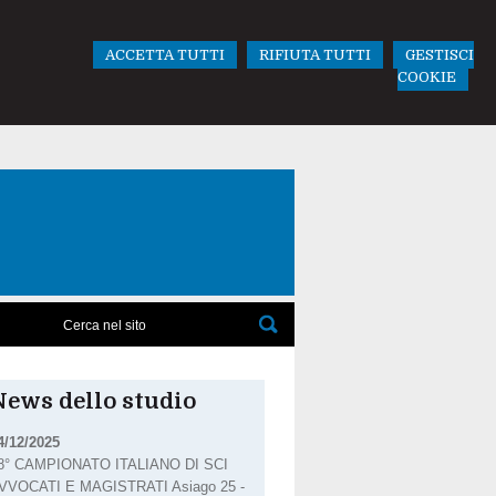
ACCETTA TUTTI
RIFIUTA TUTTI
GESTISCI
COOKIE
News dello studio
4/12/2025
8° CAMPIONATO ITALIANO DI SCI
VVOCATI E MAGISTRATI Asiago 25 -