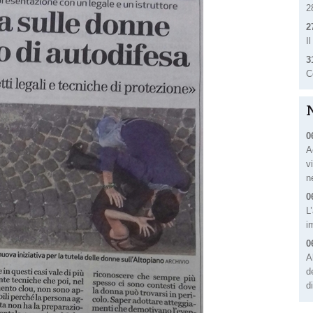
2
2
I
3
C
0
A
v
n
0
L
i
0
A
d
d