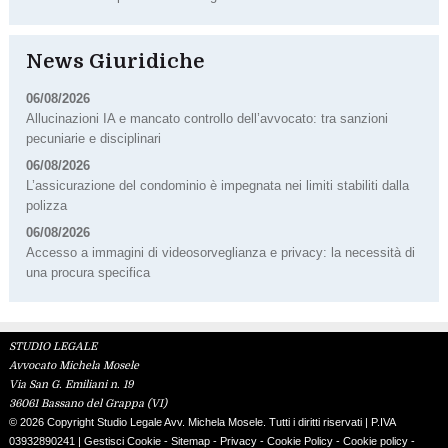
News Giuridiche
06/08/2026
Allucinazioni IA e mancato controllo dell’avvocato: tra sanzioni
pecuniarie e disciplinari
06/08/2026
L’assicurazione del condominio è impegnata nei limiti stabiliti dalla
polizza
06/08/2026
Accesso a immagini di videosorveglianza e privacy: la necessità di
una procura specifica
STUDIO LEGALE
Avvocato Michela Mosele
Via San G. Emiliani n. 19
36061 Bassano del Grappa (VI)
© 2026 Copyright Studio Legale Avv. Michela Mosele. Tutti i diritti riservati | P.IVA
03932890241 |
Gestisci Cookie
-
Sitemap
-
Privacy
-
Cookie Policy
-
Cookie policy
-