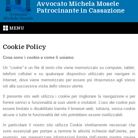
Avvocato Michela Mosele
Patrocinante in Cassazione
MENU
Cookie Policy
Cosa sono i cookie e come li usiamo
Un “
cookie”
è un file di testo che viene memorizzato su computer, tablet,
telefoni cellulari e su qualunque dispositivo utilizzato per navigare in
Internet, dove viene memorizzato per essere poi ritrasmesso agli stessi
siti alla successiva visita dello stesso utente.
Il presente sito web utilizza i cookie per migliorare la navigazione e per
fornire servizi e funzionalità ai suoi utenti e visitatori. L’uso dei cookie può
essere limitato o disabilitato tramite il browser web; tuttavia, senza cookie
alcune o tutte le funzionalità del sito potrebbero essere inutilizzabili.
In particolare il nostro sito utilizza Cookie strettamente necessari che
sono essenziali per portare a termine le attività richieste dall’utente, per
esempio, per memorizzare informazioni fornite dall’utente mentre naviga