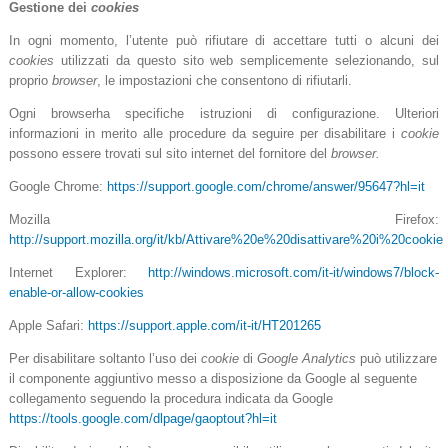
Gestione dei
cookies
In ogni momento, l’utente può rifiutare di accettare tutti o alcuni dei
cookies
utilizzati da questo sito web semplicemente selezionando, sul
proprio
browser
, le impostazioni che consentono di rifiutarli.
Ogni browserha specifiche istruzioni di configurazione. Ulteriori
informazioni in merito alle procedure da seguire per disabilitare i
cookie
possono essere trovati sul sito internet del fornitore del
browser.
Google Chrome:
https://support.google.com/chrome/answer/95647?hl=it
Mozilla Firefox:
http://support.mozilla.org/it/kb/Attivare%20e%20disattivare%20i%20cookie
Internet Explorer:
http://windows.microsoft.com/it-it/windows7/block-
enable-or-allow-cookies
Apple Safari:
https://support.apple.com/it-it/HT201265
Per disabilitare soltanto l’uso dei
cookie
di
Google Analytics
può utilizzare
il componente aggiuntivo messo a disposizione da Google al seguente
collegamento seguendo la procedura
indicata da Google
https://tools.google.com/dlpage/gaoptout?hl=it